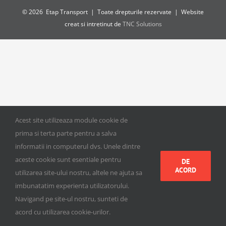
©
2026 Etap Transport | Toate drepturile rezervate | Website
creat si intretinut de
TNC Solutions
Acest site utilizeaza module cookie de
prima si terta parte pentru a salva
informatii in computerul dvs. Unele dintre
aceste cookie sunt esentiale pentru
DE
ACORD
utilizarea site-ului nostru, altele ne ajuta sa
imbunatatim experienta utilizatorului.
Navigand pe site-ul nostru, sunteti de
acord cu utilizarea cookie-urilor.