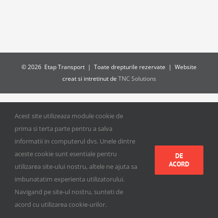
©
2026 Etap Transport | Toate drepturile rezervate | Website
creat si intretinut de
TNC Solutions
Acest site utilizeaza module cookie de
prima si terta parte pentru a salva
informatii in computerul dvs. Unele dintre
aceste cookie sunt esentiale pentru
DE
ACORD
utilizarea site-ului nostru, altele ne ajuta sa
imbunatatim experienta utilizatorului.
Navigand pe site-ul nostru, sunteti de
acord cu utilizarea cookie-urilor.