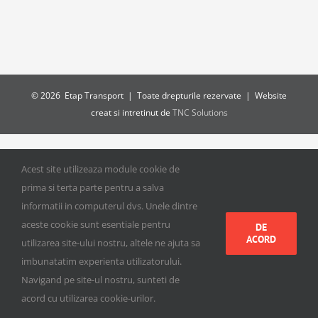
©
2026 Etap Transport | Toate drepturile rezervate | Website
creat si intretinut de
TNC Solutions
Acest site utilizeaza module cookie de
prima si terta parte pentru a salva
informatii in computerul dvs. Unele dintre
aceste cookie sunt esentiale pentru
DE
ACORD
utilizarea site-ului nostru, altele ne ajuta sa
imbunatatim experienta utilizatorului.
Navigand pe site-ul nostru, sunteti de
acord cu utilizarea cookie-urilor.