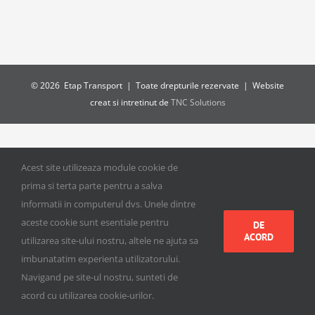
©
2026 Etap Transport | Toate drepturile rezervate | Website
creat si intretinut de
TNC Solutions
Acest site utilizeaza module cookie de
prima si terta parte pentru a salva
informatii in computerul dvs. Unele dintre
aceste cookie sunt esentiale pentru
DE
ACORD
utilizarea site-ului nostru, altele ne ajuta sa
imbunatatim experienta utilizatorului.
Navigand pe site-ul nostru, sunteti de
acord cu utilizarea cookie-urilor.