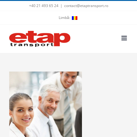
Skip
+40 21 493 65 24
|
contact@etaptransport.ro
to
Limbă:
content