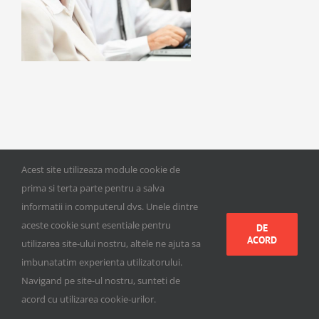
Acest site utilizeaza module cookie de
©
2026 Etap Transport | Toate drepturile rezervate | Website
prima si terta parte pentru a salva
creat si intretinut de
TNC Solutions
informatii in computerul dvs. Unele dintre
aceste cookie sunt esentiale pentru
DE
ACORD
utilizarea site-ului nostru, altele ne ajuta sa
imbunatatim experienta utilizatorului.
Navigand pe site-ul nostru, sunteti de
acord cu utilizarea cookie-urilor.