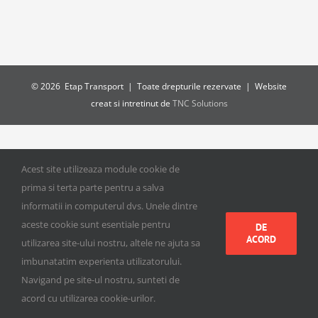
©
2026 Etap Transport | Toate drepturile rezervate | Website
creat si intretinut de
TNC Solutions
Acest site utilizeaza module cookie de
prima si terta parte pentru a salva
informatii in computerul dvs. Unele dintre
aceste cookie sunt esentiale pentru
DE
ACORD
utilizarea site-ului nostru, altele ne ajuta sa
imbunatatim experienta utilizatorului.
Navigand pe site-ul nostru, sunteti de
acord cu utilizarea cookie-urilor.