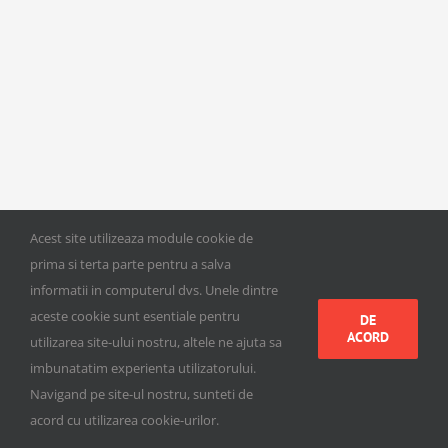
Acest site utilizeaza module cookie de
prima si terta parte pentru a salva
informatii in computerul dvs. Unele dintre
aceste cookie sunt esentiale pentru
DE
ACORD
utilizarea site-ului nostru, altele ne ajuta sa
imbunatatim experienta utilizatorului.
Navigand pe site-ul nostru, sunteti de
acord cu utilizarea cookie-urilor.